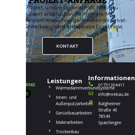
PROJEKT-ANFRAGE
Ihr Projekt, unsere Leidenschaft: NRE Bau
realisiert anspruchsvolle Projekte. Mit
tiefgreifendem Know-how garantieren wir Privat-
und Gewerbekunden erstklassige Ergebnisse.
KONTAKT
Informationen
Leistungen
01751204411
Wärmedämmverbundsysteme
info@nrebau.de
Innen- und
Außenputzarbeiten
Balgheimer
Straße 40
Gerüstbauarbeiten
78549
Malerarbeiten
Spaichingen
Trockenbau