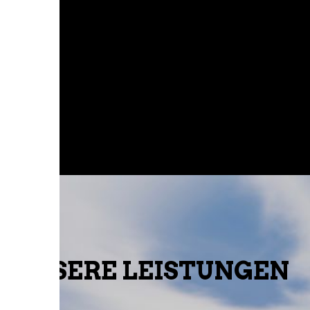
Mit unserem Team Fachkräften
verwandeln wir Ihre Innenräume in echte
Wohlfühloasen – sauber, schnell und
handwerklich präzise.
UNSERE LEISTUNGEN