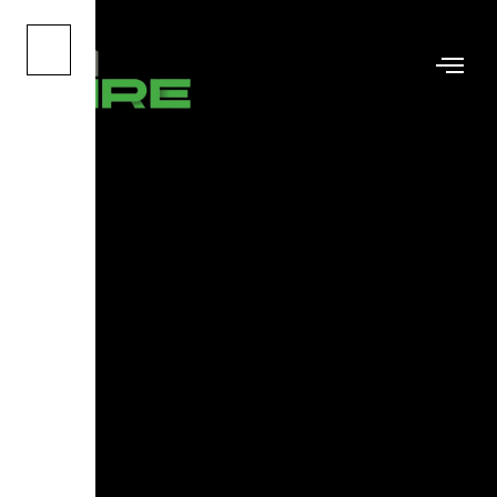
X
MALERARBEITEN
Farbe bekennt Qualität:
Professionelle Innenraumgestaltung
von NRE Bau
Farben beeinflussen unser Wohlbefinden und die
Atmosphäre eines Raumes.
Als Experten für Malerarbeiten wissen wir bei der
NRE Bau GmbH, dass ein perfekter
Anstrich weit über das bloße “Rollen” hinausgeht.