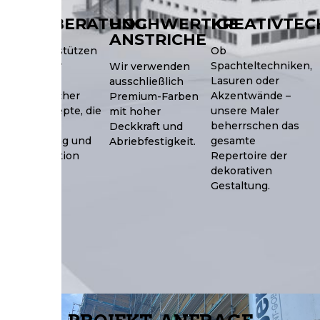
FARBBERATUNG
HOCHWERTIGE
KREATIVTEC
ANSTRICHE
Wir unterstützen
Ob
Sie bei der
Spachteltechniken,
Wir verwenden
Auswahl
Lasuren oder
ausschließlich
harmonischer
Akzentwände –
Premium-Farben
Farbkonzepte, die
unsere Maler
mit hoher
zu Ihrer
beherrschen das
Deckkraft und
Einrichtung und
gesamte
Abriebfestigkeit.
Lichtsituation
Repertoire der
passen.
dekorativen
Gestaltung.